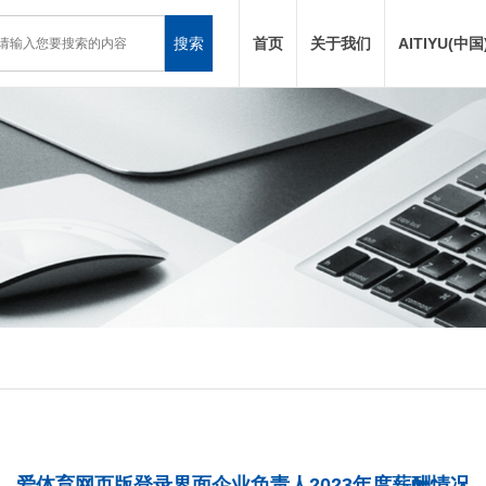
搜索
首页
关于我们
AITIYU(中国
爱体育网页版登录界面企业负责人2023年度薪酬情况