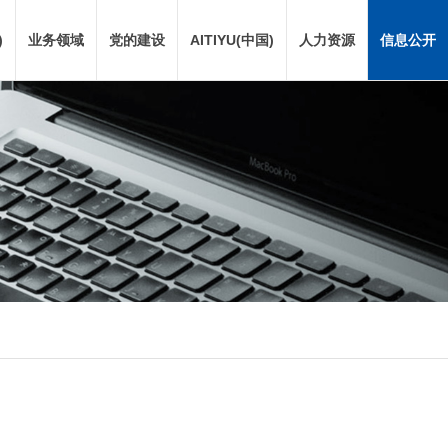
)
业务领域
党的建设
AITIYU(中国)
人力资源
信息公开