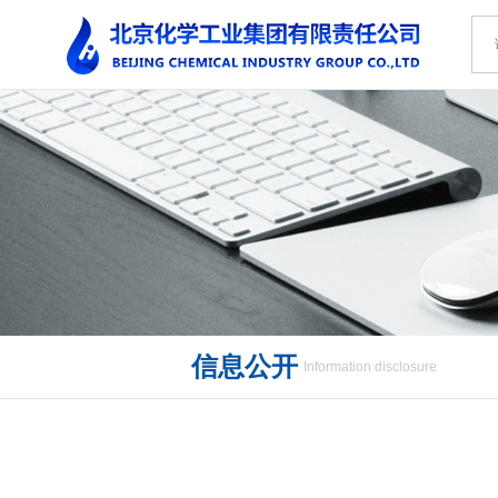
信息公开
Information disclosure