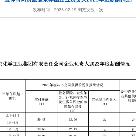
发布时间：2025-02-19 浏览次数：
次