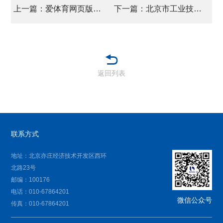
上一篇：爱体育网页版登录界面企业负责人2023年度薪酬情况
下一篇：北京市工业技师学院2023年度决算公开资料
返回列表
联系方式
地址：北京亦庄经济技术开发区西环
北路23号
邮编：100176
电话：010-67864201
微信公众号
传真：010-67864201