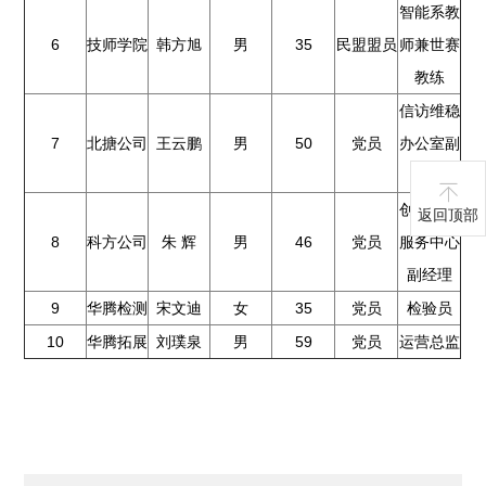
智能系教
6
技师学院
韩方旭
男
35
民盟盟员
师兼世赛
教练
信访维稳
7
北搪公司
王云鹏
男
50
党员
办公室副
主任
创新创业
返回顶部
8
科方公司
朱 辉
男
46
党员
服务中心
副经理
9
华腾检测
宋文迪
女
35
党员
检验员
10
华腾拓展
刘璞泉
男
59
党员
运营总监