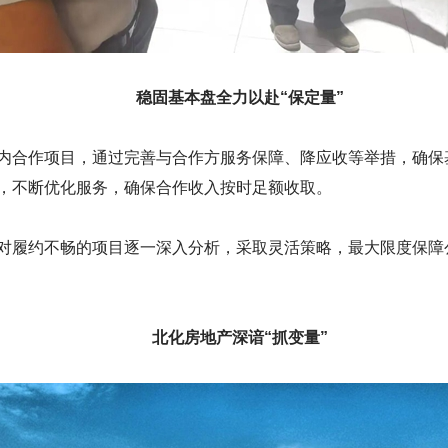
稳固基本盘全力以赴“保定量”
内合作项目，通过完善与合作方服务保障、降应收等举措，确保
，不断优化服务，确保合作收入按时足额收取。
对履约不畅的项目逐一深入分析，采取灵活策略，最大限度保障
北化房地产深谙“抓变量”