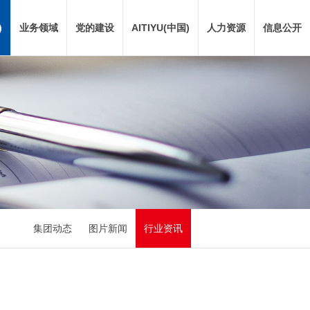
)
业务领域
党的建设
AITIYU(中国)
人力资源
信息公开
集团动态
图片新闻
行业资讯