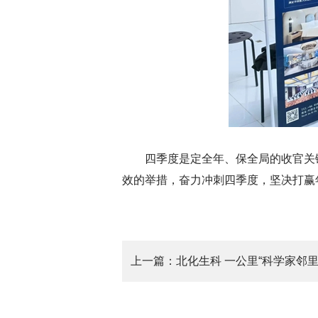
四季度是定全年、保全局的收官关
效的举措，奋力冲刺四季度，坚决打赢
上一篇：北化生科 一公里“科学家邻里