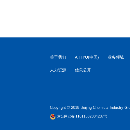
关于我们
AITIYU(中国)
业务领域
人力资源
信息公开
Copyright © 2019 Beijing Chemical Industry G
京公网安备 11011502004237号