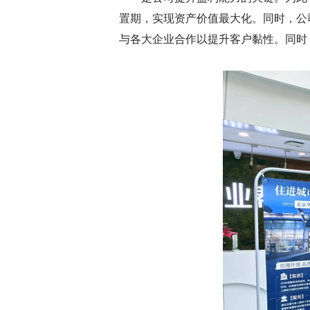
置期，实现资产价值最大化。同时，公
与各大企业合作以提升客户黏性。同时