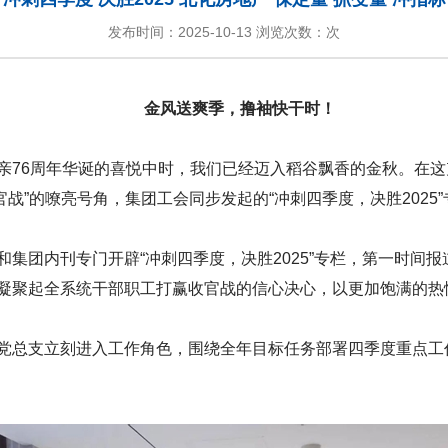
发布时间：2025-10-13 浏览次数：
次
金风送爽季，撸袖快干时！
亲76周年华诞的喜悦中时，我们已经迈入稻谷飘香的金秋。在这
收官战”的嘹亮号角，集团工会同步发起的“冲刺四季度，决胜202
集团内刊专门开辟“冲刺四季度，决胜2025”专栏，第一时间报
聚起全系统干部职工打赢收官战的信心决心，以更加饱满的热情收
党总支立刻进入工作角色，围绕全年目标任务部署四季度重点工作