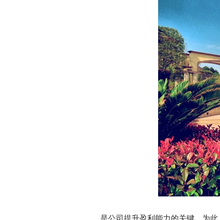
是公司提升盈利能力的关键。为此